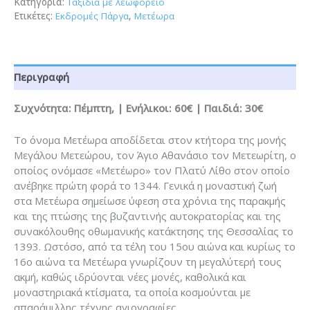
Κατηγορία:
Ταξίδια με λεωφορείο
Ετικέτες:
Εκδρομές Πάργα
,
Μετέωρα
Περιγραφή
Συχνότητα: Πέμπτη, | Ενήλικοι: 60€ | Παιδιά: 30€
Το όνομα Μετέωρα αποδίδεται στον κτήτορα της μονής
Μεγάλου Μετεώρου, τον Άγιο Αθανάσιο τον Μετεωρίτη, ο
οποίος ονόμασε «Μετέωρο» τον Πλατύ Λίθο στον οποίο
ανέβηκε πρώτη φορά το 1344. Γενικά η μοναστική ζωή
στα Μετέωρα σημείωσε ύφεση στα χρόνια της παρακμής
και της πτώσης της βυζαντινής αυτοκρατορίας και της
συνακόλουθης οθωμανικής κατάκτησης της Θεσσαλίας το
1393. Ωστόσο, από τα τέλη του 15ου αιώνα και κυρίως το
16ο αιώνα τα Μετέωρα γνωρίζουν τη μεγαλύτερή τους
ακμή, καθώς ιδρύονται νέες μονές, καθολικά και
μοναστηριακά κτίσματα, τα οποία κοσμούνται με
απαράμιλλης τέχνης αγιογραφίες.