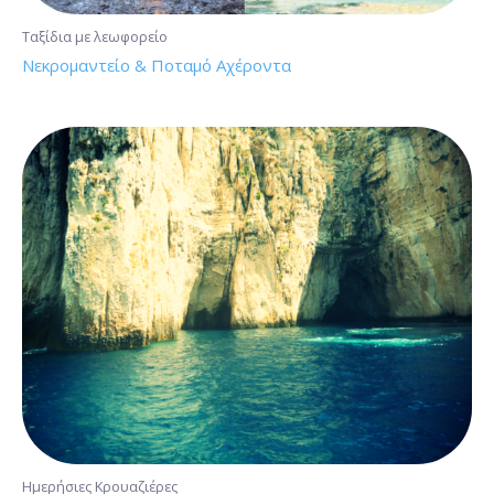
Ταξίδια με λεωφορείο
Νεκρομαντείο & Ποταμό Αχέροντα
Ημερήσιες Κρουαζιέρες