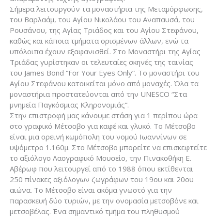
Σήμερα λειτουργούν τα μοναστήρια της Μεταμόρφωσης,
του Βαρλαάμ, του Αγίου Νικολάου του Αναπαυσά, του
Ρουσάνου, της Αγίας Τριάδος και του Αγίου Στεφάνου,
καθώς και κάποια τμήματα ορισμένων άλλων, ενώ τα
υπόλοιπα έχουν εξαφανισθεί. Στο Μοναστήρι της Αγίας
Τριάδας γυρίστηκαν οι τελευταίες σκηνές της ταινίας
του James Bond “For Your Eyes Only”. Το μοναστήρι του
Αγίου Στεφάνου κατοικείται μόνο από μοναχές. Όλα τα
μοναστήρια προστατεύονται από την UNESCO “Στα
μνημεία Παγκόσμιας Κληρονομιάς”.
Στην επιστροφή μας κάνουμε στάση για 1 περίπου ώρα
στο γραφικό Μέτσοβο για καφέ και γλυκό. Το Μέτσοβο
είναι μια ορεινή κωμόπολη του νομού Ιωαννίνων σε
υψόμετρο 1.160μ. Στο Μέτσοβο μπορείτε να επισκεφτείτε
το αξιόλογο Λαογραφικό Μουσείο, την Πινακοθήκη Ε.
Αβέρωφ που λειτουργεί από το 1988 όπου εκτίθενται
250 πίνακες αξιόλογων ζωγράφων του 19ου και 20ου
αιώνα. Το Μέτσοβο είναι ακόμα γνωστό για την
παρασκευή δύο τυριών, με την ονομασία μετσοβόνε και
μετσοβέλας. Ένα σημαντικό τμήμα του πληθυσμού