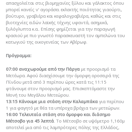
απασχολείται στις βιομηχανίες ξύλου και γάλακτος όπου
μπορεί κανείς ν’ αγοράσει εκλεκτής ποιότητας γιαούρτι,
βούτυρο, γραβιέρα και κεφαλογραβιέρα, καθώς και στις
βιοτεχνίες ειδών λαϊκής τέχνης υφαντά, ασημικά,
ξυλόγλυπτα κ.α.. Επίσης φημίζεται για την παραγωγή
κρασιού με πιο γνωστό παρασκευαστή τον αμπελώνα του
κατωγιού της οικογενείας των Αβέρωφ.
Πρόγραμμα:
07:00 αναχωρούμε από την Πάργα
με προορισμό τα
Μετέωρα. Αφού διασχίσουμε την όμορφη οροσειρά της
Πίνδου μετά από 3 περίπου ώρες κατά τις 11:15
φτάνουμε στον προορισμό μας. Επισκεπτόμαστε την
Μονή του Μεγάλου Μετεώρου.
13:15 Κάνουμε μια στάση στην Καλαμπάκα
για περίπου
1 για φαγητό με θέα τα υπέροχα βράχια των μετεώρων.
16:00 Τελευταία στάση στο όμορφο και διάσημο
Μέτσοβο για 45 λεπτά
. Το Μέτσοβο σε υψόμετρο 1,160μ
αποτελεί μια από τις λαμπρότερες πόλης της Ελλάδος,