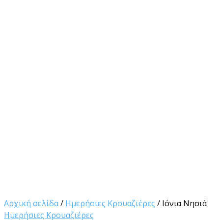
Αρχική σελίδα
/
Ημερήσιες Κρουαζιέρες
/ Ιόνια Νησιά
Ημερήσιες Κρουαζιέρες